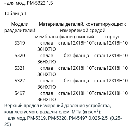
- для мод. РМ-5322 1,5
Таблица 1
Модели
Материалы деталей, контактирующих с
разделителей
измеряемой средой
мембрана
фланец нижний
корпус
5319
сплав
сталь12Х18Н10Т
сталь12Х18Н10
36НХТЮ
5320
сплав
без фланца
сталь12Х18Н10
36НХТЮ
5321
сплав
сталь12Х18Н10Т
сталь12Х18Н10
36НХТЮ
5322
сплав
без фланца
сталь12Х18Н10
36НХТЮ
5497
сплав
сталь12Х18Н10Т
сталь12Х18Н10
36НХТЮ
Верхний предел измерений давления устройства,
2
комплектуемого разделителем, МПа (кгс/см
):
для мод. РМ-5319, РМ-5320, РМ-5497 0,025-2,5 (0,25-
25)